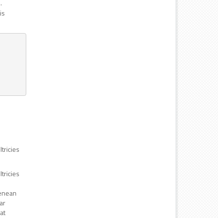
.
is
tricies
.
tricies
.
Aenean
ar
at