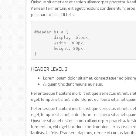
Quisque sit amet est et sapien ullamcorper pharetra. Ves
Aenean fermentum, elit eget tincidunt condimentum, eros i
pulvinar facilisis. Ut felis.
#header h1 a { 

	display: block; 

	width: 300px; 

	height: 80px; 

HEADER LEVEL 3
Lorem ipsum dolor sit amet, consectetuer adipiscing 
Aliquam tincidunt mauris eu risus.
Pellentesque habitant morbi tristique senectus et netus et
eget, tempor sit amet, ante. Donec eu libero sit amet quam
Pellentesque habitant morbi tristique senectus et netus et
eget, tempor sit amet, ante. Donec eu libero sit amet quam
Quisque sit amet est et sapien ullamcorper pharetra. Ves
fermentum, elit eget tincidunt condimentum, eros ipsum rut
facilisis. Ut felis. Praesent dapibus, neque id cursus fauc