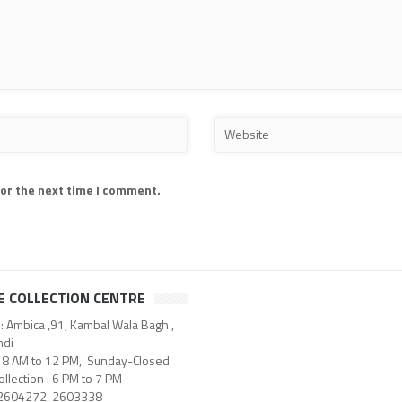
for the next time I comment.
E COLLECTION CENTRE
: Ambica ,91, Kambal Wala Bagh ,
di
: 8 AM to 12 PM, Sunday-Closed
llection : 6 PM to 7 PM
 2604272, 2603338