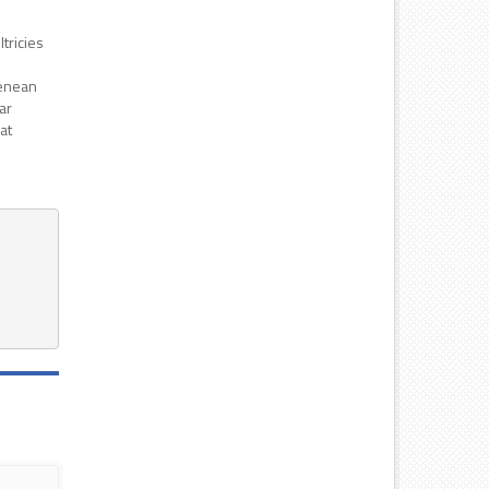
tricies
.
Aenean
ar
at