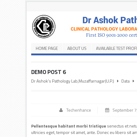
HOME PAGE
ABOUT US
AVAILABLE TEST PROF
DEMO POST 6
Dr Ashok's Pathology Lab,Muzaffarnagar(U.P.)
Data
Techenhance
September 7
Pellentesque habitant morbi tristique
senectus et netu
ultricies eget, tempor sit amet, ante. Donec eu libero si