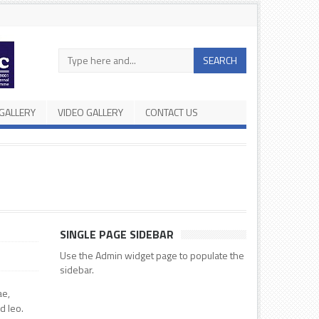
Search
SEARCH
in
the
site
GALLERY
VIDEO GALLERY
CONTACT US
SINGLE PAGE SIDEBAR
Use the Admin widget page to populate the
sidebar.
ae,
d leo.