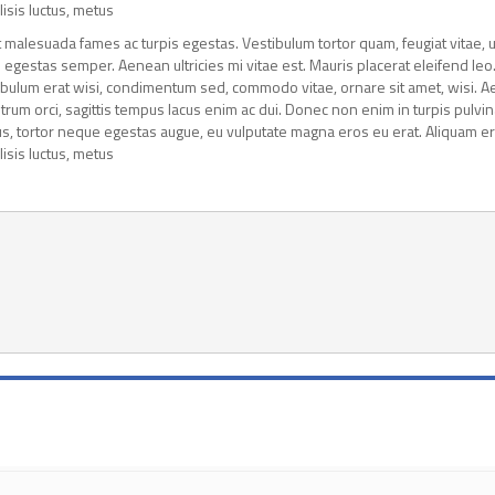
lisis luctus, metus
 malesuada fames ac turpis egestas. Vestibulum tortor quam, feugiat vitae, ul
 egestas semper. Aenean ultricies mi vitae est. Mauris placerat eleifend leo
tibulum erat wisi, condimentum sed, commodo vitae, ornare sit amet, wisi. 
rum orci, sagittis tempus lacus enim ac dui. Donec non enim in turpis pulvin
ibus, tortor neque egestas augue, eu vulputate magna eros eu erat. Aliquam er
lisis luctus, metus