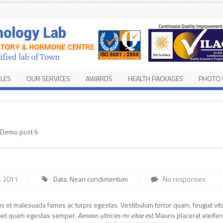
ILES
OUR SERVICES
AWARDS
HEALTH PACKAGES
PHOTO 
Demo post 6
, 2011
Data
,
Nean condimentum
No responses
s et malesuada fames ac turpis egestas. Vestibulum tortor quam, feugiat vit
t amet quam egestas semper.
Aenean ultricies mi vitae est.
Mauris placerat eleifen