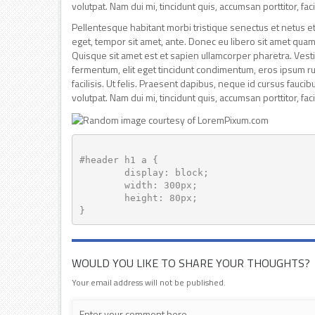
volutpat. Nam dui mi, tincidunt quis, accumsan porttitor, faci
Pellentesque habitant morbi tristique senectus et netus et
eget, tempor sit amet, ante. Donec eu libero sit amet quam
Quisque sit amet est et sapien ullamcorper pharetra. Ves
fermentum, elit eget tincidunt condimentum, eros ipsum rut
facilisis. Ut felis. Praesent dapibus, neque id cursus fauc
volutpat. Nam dui mi, tincidunt quis, accumsan porttitor, faci
#header h1 a { 

	display: block; 

	width: 300px; 

	height: 80px; 

WOULD YOU LIKE TO SHARE YOUR THOUGHTS?
Your email address will not be published.